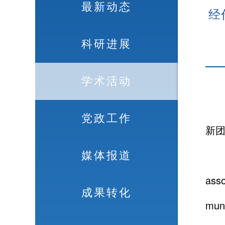
最新动态
经
科研进展
学术活动
党政工作
新
媒体报道
asso
成果转化
mu