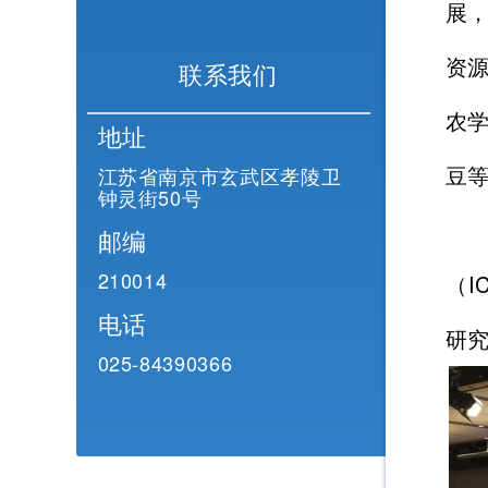
展，
资
联系我们
农
地址
豆
江苏省南京市玄武区孝陵卫
钟灵街50号
邮编
210014
（I
电话
研
025-84390366